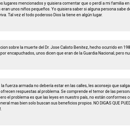
los lugares mencionados y quisiera comentar que o perdí a mi familia 
s eran unos niños pequeños. Yo quisiera saber si alguna persona sabe de C
va. Tal vez el todo poderoso Dios la tiene en algún lugar.
cion sobre la muerte del Dr. Jose Calixto Benitez, hecho ocurrido en 19
io por encapuchados, unos dicen que eran de la Guardia Nacional; pero n
la fuerza armada no debería estar en las calles, les aconsejo que salgan
no ofrecen respuestas al problema. Se comprende el temor de las perso
pero el problema es que las leyes en nuestro país, no están conformes co
general mas bien solo buscan sus beneficios propios. NO DIGAS QUE
.