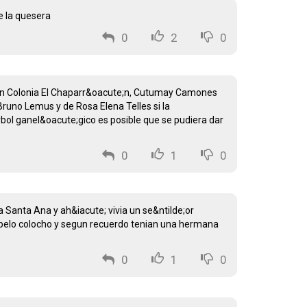
e la quesera
0
2
0
ve en Colonia El Chaparr&oacute;n, Cutumay Camones
runo Lemus y de Rosa Elena Telles si la
bol ganel&oacute;gico es posible que se pudiera dar
0
1
0
 a Santa Ana y ah&iacute; vivia un se&ntilde;or
an pelo colocho y segun recuerdo tenian una hermana
0
1
0