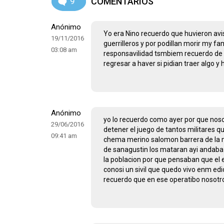
9
COMENTARIOS
Anónimo
Yo era Nino recuerdo que huvieron avis
19/11/2016
guerrilleros y por podillan morir my f
03:08 am
responsavilidad tsmbiem recuerdo de g
regresar a haver si pidian traer algo 
Anónimo
yo lo recuerdo como ayer por que noso
29/06/2016
detener el juego de tantos militares qu
09:41 am
chema merino salomon barrera de la m
de sanagustin los mataran ayi andaba 
la poblacion por que pensaban que el e
conosi un sivil que quedo vivo enm ed
recuerdo que en ese operatibo nosotro