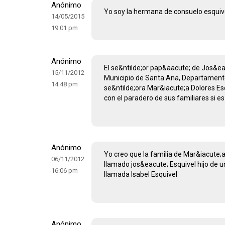
Anónimo
Yo soy la hermana de consuelo esquive
14/05/2015
19:01 pm
Anónimo
El se&ntilde;or pap&aacute; de Jos&ea
15/11/2012
Municipio de Santa Ana, Departamento 
14:48 pm
se&ntilde;ora Mar&iacute;a Dolores Es
con el paradero de sus familiares si e
Anónimo
Yo creo que la familia de Mar&iacute;a 
06/11/2012
llamado jos&eacute; Esquivel hijo de u
16:06 pm
llamada Isabel Esquivel
Anónimo