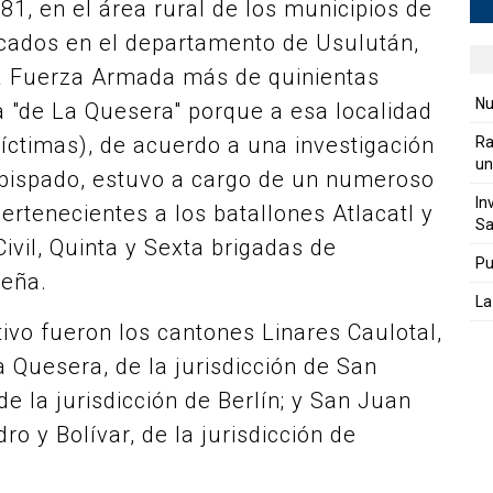
81, en el área rural de los municipios de
bicados en el departamento de Usulután,
a Fuerza Armada más de quinientas
Nu
"de La Quesera" porque a esa localidad
íctimas), de acuerdo a una investigación
Ra
un
obispado, estuvo a cargo de un numeroso
In
ertenecientes a los batallones Atlacatl y
Sa
ivil, Quinta y Sexta brigadas de
Pu
reña.
La
ivo fueron los cantones Linares Caulotal,
 Quesera, de la jurisdicción de San
de la jurisdicción de Berlín; y San Juan
 y Bolívar, de la jurisdicción de