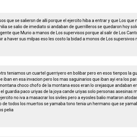
os que se saliersn de alli porque el ejercito hiba a entrar y que Los que
amilia se salio de imediato si andaban de guerrilleros se quedaron hoy s
ente que Murio a manos de Los supervisos porque al salir de Los Canto
y hir a haver sus milpas eso les costo la bidad a monos de Los supersivos
trs teniamos un cuartel guerriyero en bolibar pero en esos tienpos la g
e iban en esa invacion pero los mas saguinarios que iban ayi era los param
ontana choco chofo de la montana esos eran lo orejasque andaban ent
el guardia paco uriyas de la joya cande uriyas solo personas asesinas m
jercito no iva a masacrar los siviles pero a eyosles balio mataron atoda
io de todos los muertos se yamaba tono tenia un hermano que se yamaba
s pelia