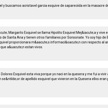
l y buscamos acristavel garcia esquive de sapareciida en la masacre d
cute; Margarito Esquivel se llama Hipolito Esquivel Mej&iacute;a y vi
de Santa Ana y tienen otros familiares por Sonsonate. Yo soy hijo de B
quivel proporcionara m&aacute;s informaci&oacute;n con respecto al ar
s que a&uacute;n estan vivos.
Dolores Esquivel esta viva porque yo naci en la quesera y me fui a vivir
n se&ntilde;or de apellido esquivel que vivieron en la Quesera ellos er