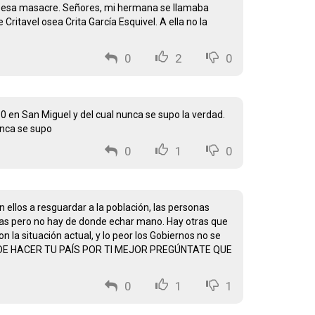
en esa masacre. Señores, mi hermana se llamaba
ritavel osea Crita García Esquivel. A ella no la
0
2
0
80 en San Miguel y del cual nunca se supo la verdad.
unca se supo
0
1
0
 ellos a resguardar a la población, las personas
nas pero no hay de donde echar mano. Hay otras que
n la situación actual, y lo peor los Gobiernos no se
 PUEDE HACER TU PAÍS POR TI MEJOR PREGÚNTATE QUE
0
1
1