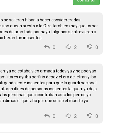
Comentar
 no se salieran Hiban a hacer considererados
olo son queen si esto o lo Otro tambiem hay que tomar
nes dejaron todo por haya I algunos se atrevieron a
 no heran tan inosentes
0
2
0
uerriya no estaba vien armada todaviya y no podiyan
ilitares ayi iba porfirio depaz el era de letran y iba
rgando jente inosentes para que la guardi nacional
ataron ifines de personas inosentes la guerriya dejo
s las personas que incontraban asta los perros yo
 dimas el que vibo por que se iso el muerto yo
0
2
0