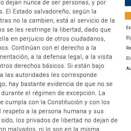
no dejan nunca de ser personas, y por
s. El Estado salvadoreño, según la
ras no la cambien, está al servicio de la
Ex
 se les restringe la libertad, dado que
lla en perjuicio de otros ciudadanos,
El
hos. Continúan con el derecho a la
Re
imentación, a la defensa legal, a la visita
El
e otros derechos básicos. Si están bajo
Au
, a las autoridades les corresponde
o, hay bastante evidencia de que no se
s durante el régimen de excepción. La
ue cumpla con la Constitución y con los
al respeto a la persona humana y sus
ido, los privados de libertad no dejan de
on malvados, ni lo son en la misma