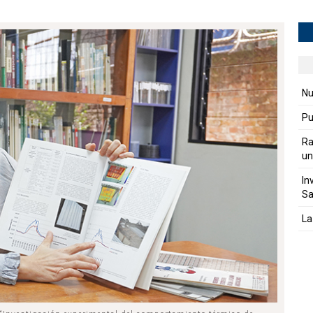
Nu
Pu
Ra
un
In
Sa
La