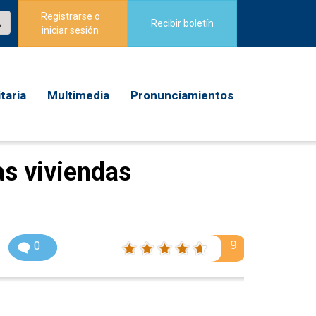
Registrarse o
Recibir boletín
iniciar sesión
taria
Multimedia
Pronunciamientos
as viviendas
9
0