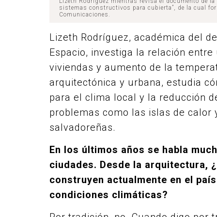
Lizeth Rodríguez mientras revisa el documento de la
sistemas constructivos para cubierta”
,
de la cual fo
Comunicaciones.
Lizeth Rodríguez, académica del
de
Espacio, investiga
la relación entre
viviendas y aumento de la tempera
arquitectónica y urbana, estudia 
para el clima local y la reducción
problemas como las islas de calor y
salvadoreñas.
En los últimos años se habla much
ciudades. Desde la arquitectura, 
construyen actualmente en el paí
condiciones climáticas?