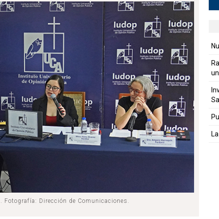
Nu
Ra
un
In
Sa
Pu
La
a. Fotografía: Dirección de Comunicaciones.