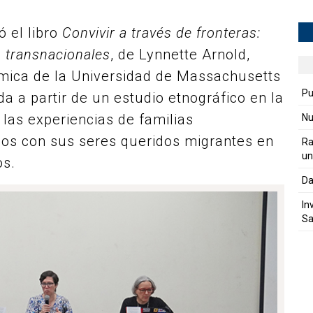
ó el libro
Convivir a través de fronteras:
s transnacionales
, de Lynnette Arnold,
émica de la Universidad de Massachusetts
Pu
da a partir de un estudio etnográfico en la
las experiencias de familias
Nu
os con sus seres queridos migrantes en
Ra
un
os.
Da
In
Sa