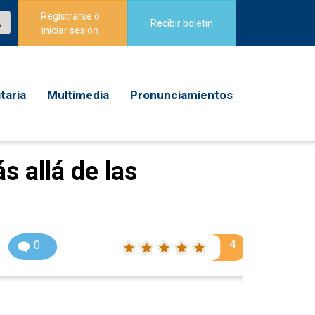
Registrarse o
Recibir boletín
iniciar sesión
taria
Multimedia
Pronunciamientos
s allá de las
4
0