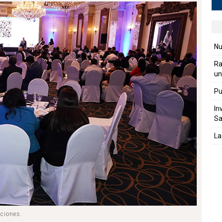
Nu
Ra
un
Pu
In
Sa
La
aciones.