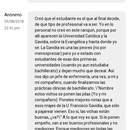
Anónimo
Creó que el estudiante es el que al final decide,
03/08/2018
de que tipo de profesional va a ser. Yo en lo
22:41 pm
personal no creó en este ranquin, porque por
allí aparecen la Universidad Católica y la
Gavidia, sobre la Evangélica y hasta donde yo
se. La Gavidia es una las peores (no por
menospreciar) pero yo e estado con
estudiantes de esas dos primeras
universidades (cuando yo aun estudiaba
bachillerato) y dejan mucho que decear. Así
nos dijo un jefe de enfermería, una vez, a mi y
mi compañero, cuando finalizamos las
prácticas clínicas de bachillerato. \"Nombre
estos vichos se ponen las pilas (Yo y mi
compañero). Poneles mejores notas que a
esos majes de la U. Francisco Gavidia, que sólo
a pajarear vienen. Eso si, las vichas están
buenas, ¿va?\" A lo que voy es que. Si le ponen
empeño, van a ser buenos profesionales y no
mediocres. Porque mediocres en todas las