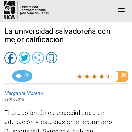
Togg
navi
La universidad salvadoreña con
mejor calificación
86
18
Margarita Moreno
03/07/2015
El grupo británico especializado en
educación y estudios en el extranjero,
Quacquarelli Symonds, publica