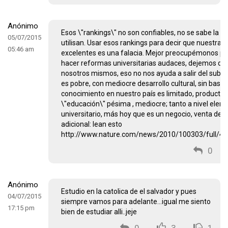
Anónimo
Esos \"rankings\" no son confiables, no se sabe la 
05/07/2015
utilisan. Usar esos rankings para decir que nuestras
05:46 am
excelentes es una falacia. Mejor preocupémonos po
hacer reformas universitarias audaces, dejemos de
nosotros mismos, eso no nos ayuda a salir del subdes
es pobre, con mediocre desarrollo cultural, sin bases 
conocimiento en nuestro país es limitado, producto
\"educación\" pésima , mediocre; tanto a nivel ele
universitario, más hoy que es un negocio, venta de t
adicional: lean esto
http://www.nature.com/news/2010/100303/full/46
0
Anónimo
Estudio en la catolica de el salvador y pues
04/07/2015
siempre vamos para adelante...igual me siento
17:15 pm
bien de estudiar alli..jeje