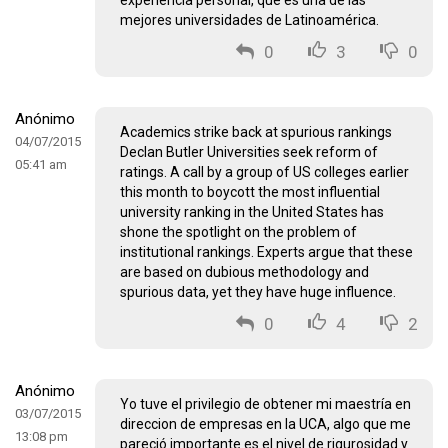
experiencia personal, que es una de las
mejores universidades de Latinoamérica.
0
3
0
Anónimo
Academics strike back at spurious rankings
04/07/2015
Declan Butler Universities seek reform of
05:41 am
ratings. A call by a group of US colleges earlier
this month to boycott the most influential
university ranking in the United States has
shone the spotlight on the problem of
institutional rankings. Experts argue that these
are based on dubious methodology and
spurious data, yet they have huge influence.
0
4
2
Anónimo
Yo tuve el privilegio de obtener mi maestría en
03/07/2015
direccion de empresas en la UCA, algo que me
13:08 pm
pareció importante es el nivel de rigurosidad y