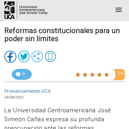
Togg
navi
Reformas constitucionales para un
poder sin límites
50
0
Pronunciamiento UCA
04/08/2025
La Universidad Centroamericana José
Simeón Cañas expresa su profunda
preocupación ante las reformas