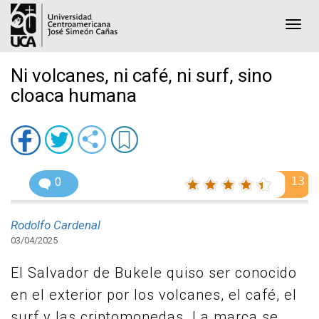
Togg
navi
Ni volcanes, ni café, ni surf, sino
cloaca humana
13
0
Rodolfo Cardenal
03/04/2025
El Salvador de Bukele quiso ser conocido
en el exterior por los volcanes, el café, el
surf y las criptomonedas. La marca se