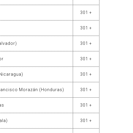
301 +
301 +
alvador)
301 +
or
301 +
(Nicaragua)
301 +
Francisco Morazán (Honduras)
301 +
as
301 +
ala)
301 +