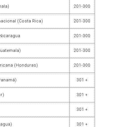
mala)
201-300
nacional (Costa Rica)
201-300
 Nicaragua
201-300
Guatemala)
201-300
ricana (Honduras)
201-300
(Panamá)
301 +
r)
301 +
301 +
ragua)
301 +