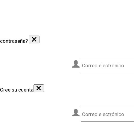
×
contraseña?
×
Cree su cuenta