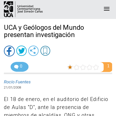
Togg
navi
UCA y Geólogos del Mundo
presentan investigación
1
0
Rocío Fuentes
21/01/2008
El 18 de enero, en el auditorio del Edificio
de Aulas "D", ante la presencia de
miembros de alcaldías, ONG y otras