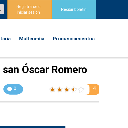
Registrarse o
Recibir boletín
iniciar sesión
taria
Multimedia
Pronunciamientos
 san Óscar Romero
4
0