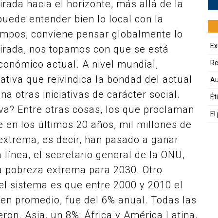
rada hacia el horizonte, más allá de la
puede entender bien lo local con la
tiempos, conviene pensar globalmente lo
Ex
 mirada, nos topamos con que se está
conómico actual. A nivel mundial,
Re
iva que reivindica la bondad del actual
Au
a otras iniciativas de carácter social.
Ét
va? Entre otras cosas, los que proclaman
El
 en los últimos 20 años, mil millones de
extrema, es decir, han pasado a ganar
 línea, el secretario general de la ONU,
la pobreza extrema para 2030. Otro
el sistema es que entre 2000 y 2010 el
en promedio, fue del 6% anual. Todas las
eron. Asia, un 8%; África y América Latina,