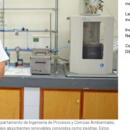
mi
La
in
In
Na
Co
Di
partamento de Ingeniería de Procesos y Ciencias Ambientales,
iales absorbentes renovables conocidos como zeolitas. Estos