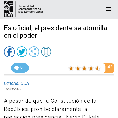
Togg
navi
Es oficial, el presidente se atornilla
en el poder
43
0
Editorial UCA
16/09/2022
A pesar de que la Constitución de la
República prohíbe claramente la
reelección presidencial, Nayib Bukele