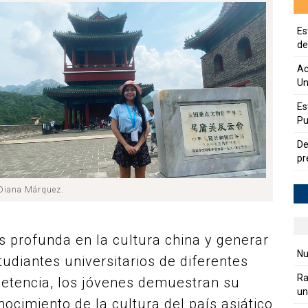
Es
de
Ac
Un
Es
Pu
De
pr
Diana Márquez.
 profunda en la cultura china y generar
Nu
udiantes universitarios de diferentes
Ra
etencia, los jóvenes demuestran su
un
ocimiento de la cultura del país asiático