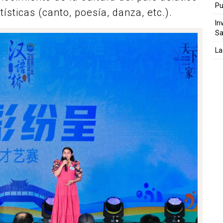
Pu
ísticas (canto, poesía, danza, etc.).
In
Sa
La